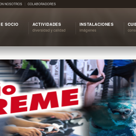
CON NOSOTROS
COLABORADORES
E SOCIO
ACTIVIDADES
INSTALACIONES
CUI
diversidad y calidad
imágenes
cons